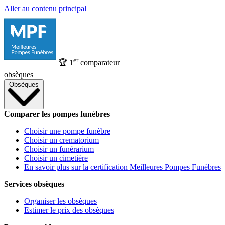
Aller au contenu principal
er
🏆
1
comparateur
obsèques
Obsèques
Comparer les pompes funèbres
Choisir une pompe funèbre
Choisir un crematorium
Choisir un funérarium
Choisir un cimetière
En savoir plus sur la certification Meilleures Pompes Funèbres
Services obsèques
Organiser les obsèques
Estimer le prix des obsèques