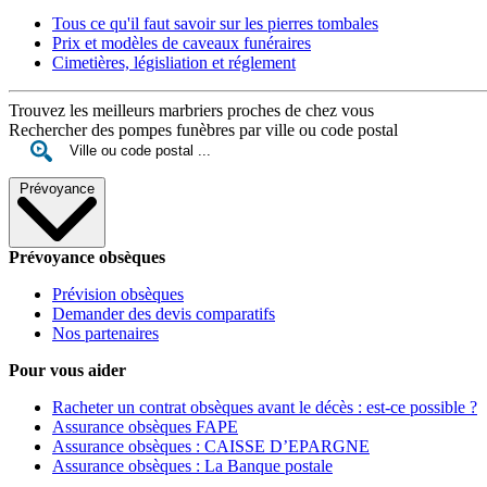
Tous ce qu'il faut savoir sur les pierres tombales
Prix et modèles de caveaux funéraires
Cimetières, législiation et réglement
Trouvez les meilleurs marbriers proches de chez vous
Rechercher des pompes funèbres par ville ou code postal
Prévoyance
Prévoyance obsèques
Prévision obsèques
Demander des devis comparatifs
Nos partenaires
Pour vous aider
Racheter un contrat obsèques avant le décès : est-ce possible ?
Assurance obsèques FAPE
Assurance obsèques : CAISSE D’EPARGNE
Assurance obsèques : La Banque postale