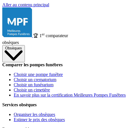
Aller au contenu principal
er
🏆
1
comparateur
obsèques
Obsèques
Comparer les pompes funèbres
Choisir une pompe funèbre
Choisir un crematorium
Choisir un funérarium
Choisir un cimetière
En savoir plus sur la certification Meilleures Pompes Funèbres
Services obsèques
Organiser les obsèques
Estimer le prix des obsèques