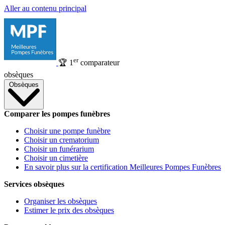
Aller au contenu principal
er
🏆
1
comparateur
obsèques
Obsèques
Comparer les pompes funèbres
Choisir une pompe funèbre
Choisir un crematorium
Choisir un funérarium
Choisir un cimetière
En savoir plus sur la certification Meilleures Pompes Funèbres
Services obsèques
Organiser les obsèques
Estimer le prix des obsèques