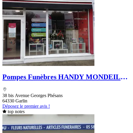
Pompes Funèbres HANDY MONDEILH -
Le Choix Funéraire
38 bis Avenue Georges Phésans
64330 Garlin
Déposez le premier avis !
top notes