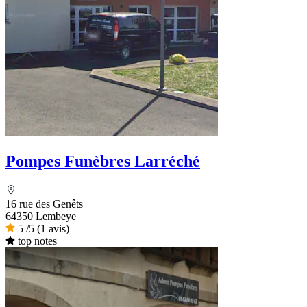
Pompes Funèbres Larréché
16 rue des Genêts
64350 Lembeye
5
/5
(1 avis)
top notes