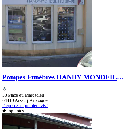
Pompes Funèbres HANDY MONDEILH -
Le Choix Funéraire
38 Place du Marcadieu
64410 Arzacq-Arraziguet
Déposez le premier avis !
top notes