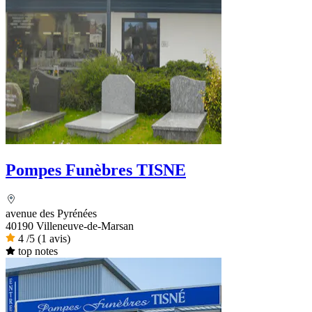
Pompes Funèbres TISNE
avenue des Pyrénées
40190 Villeneuve-de-Marsan
4
/5
(1 avis)
top notes