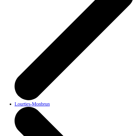
Lourties-Monbrun