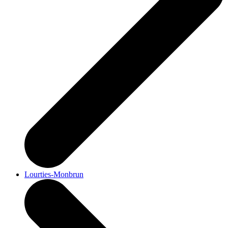
Lourties-Monbrun