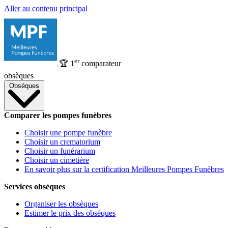
Aller au contenu principal
er
🏆
1
comparateur
obsèques
Obsèques
Comparer les pompes funèbres
Choisir une pompe funèbre
Choisir un crematorium
Choisir un funérarium
Choisir un cimetière
En savoir plus sur la certification Meilleures Pompes Funèbres
Services obsèques
Organiser les obsèques
Estimer le prix des obsèques