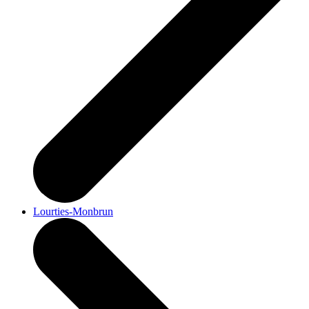
Lourties-Monbrun