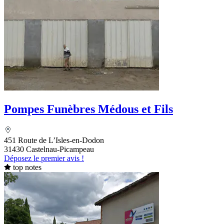
Pompes Funèbres Médous et Fils
451 Route de L’Isles-en-Dodon
31430 Castelnau-Picampeau
Déposez le premier avis !
top notes