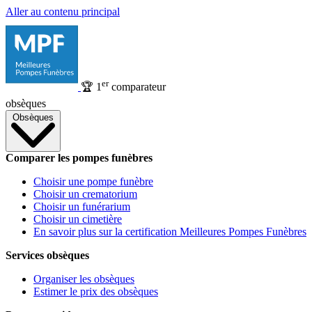
Aller au contenu principal
er
🏆
1
comparateur
obsèques
Obsèques
Comparer les pompes funèbres
Choisir une pompe funèbre
Choisir un crematorium
Choisir un funérarium
Choisir un cimetière
En savoir plus sur la certification Meilleures Pompes Funèbres
Services obsèques
Organiser les obsèques
Estimer le prix des obsèques