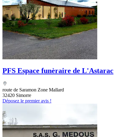
PFS Espace funèraire de L'Astarac
route de Saramon Zone Mallard
32420 Simorre
Déposez le premier avis !