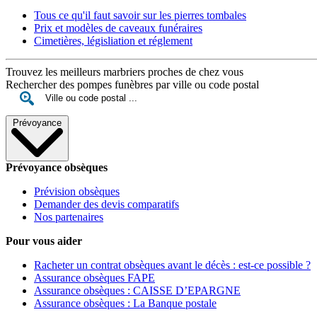
Tous ce qu'il faut savoir sur les pierres tombales
Prix et modèles de caveaux funéraires
Cimetières, législiation et réglement
Trouvez les meilleurs marbriers proches de chez vous
Rechercher des pompes funèbres par ville ou code postal
Prévoyance
Prévoyance obsèques
Prévision obsèques
Demander des devis comparatifs
Nos partenaires
Pour vous aider
Racheter un contrat obsèques avant le décès : est-ce possible ?
Assurance obsèques FAPE
Assurance obsèques : CAISSE D’EPARGNE
Assurance obsèques : La Banque postale