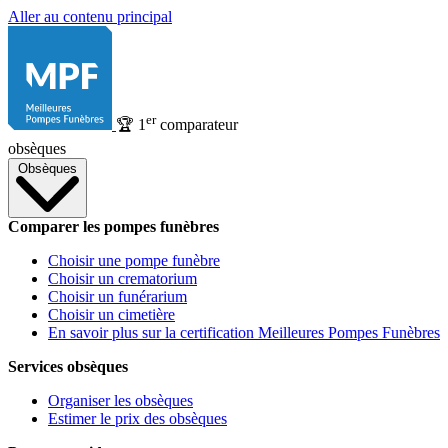
Aller au contenu principal
er
🏆
1
comparateur
obsèques
Obsèques
Comparer les pompes funèbres
Choisir une pompe funèbre
Choisir un crematorium
Choisir un funérarium
Choisir un cimetière
En savoir plus sur la certification Meilleures Pompes Funèbres
Services obsèques
Organiser les obsèques
Estimer le prix des obsèques