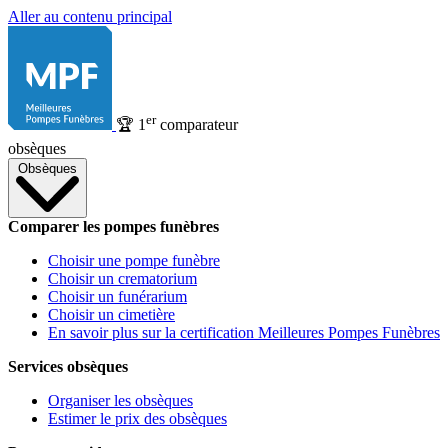
Aller au contenu principal
er
🏆
1
comparateur
obsèques
Obsèques
Comparer les pompes funèbres
Choisir une pompe funèbre
Choisir un crematorium
Choisir un funérarium
Choisir un cimetière
En savoir plus sur la certification Meilleures Pompes Funèbres
Services obsèques
Organiser les obsèques
Estimer le prix des obsèques