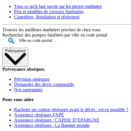
Tous ce qu'il faut savoir sur les pierres tombales
Prix et modèles de caveaux funéraires
Cimetières, législiation et réglement
Trouvez les meilleurs marbriers proches de chez vous
Rechercher des pompes funèbres par ville ou code postal
Prévoyance
Prévoyance obsèques
Prévision obsèques
Demander des devis comparatifs
Nos partenaires
Pour vous aider
Racheter un contrat obsèques avant le décès : est-ce possible ?
Assurance obsèques FAPE
Assurance obsèques : CAISSE D’EPARGNE
Assurance obsèques : La Banque postale