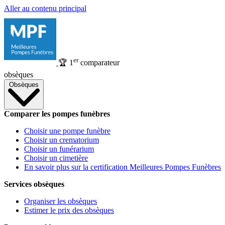
Aller au contenu principal
er
🏆
1
comparateur
obsèques
Obsèques
Comparer les pompes funèbres
Choisir une pompe funèbre
Choisir un crematorium
Choisir un funérarium
Choisir un cimetière
En savoir plus sur la certification Meilleures Pompes Funèbres
Services obsèques
Organiser les obsèques
Estimer le prix des obsèques