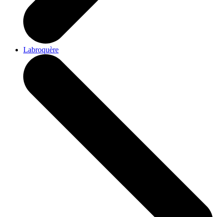
Labroquère