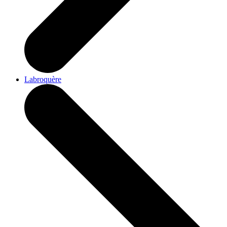
Labroquère