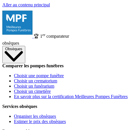
Aller au contenu principal
er
🏆
1
comparateur
obsèques
Obsèques
Comparer les pompes funèbres
Choisir une pompe funèbre
Choisir un crematorium
Choisir un funérarium
Choisir un cimetière
En savoir plus sur la certification Meilleures Pompes Funèbres
Services obsèques
Organiser les obsèques
Estimer le prix des obsèques