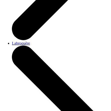
Labroquère