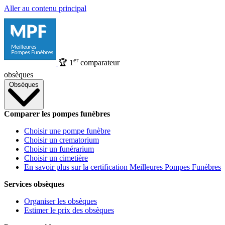
Aller au contenu principal
er
🏆
1
comparateur
obsèques
Obsèques
Comparer les pompes funèbres
Choisir une pompe funèbre
Choisir un crematorium
Choisir un funérarium
Choisir un cimetière
En savoir plus sur la certification Meilleures Pompes Funèbres
Services obsèques
Organiser les obsèques
Estimer le prix des obsèques