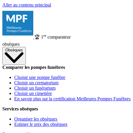
Aller au contenu principal
er
🏆
1
comparateur
obsèques
Obsèques
Comparer les pompes funèbres
Choisir une pompe funèbre
Choisir un crematorium
Choisir un funérarium
Choisir un cimetière
En savoir plus sur la certification Meilleures Pompes Funèbres
Services obsèques
Organiser les obsèques
Estimer le prix des obsèques