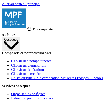
Aller au contenu principal
er
🏆
1
comparateur
obsèques
Obsèques
Comparer les pompes funèbres
Choisir une pompe funèbre
Choisir un crematorium
Choisir un funérarium
Choisir un cimetière
En savoir plus sur la certification Meilleures Pompes Funèbres
Services obsèques
Organiser les obsèques
Estimer le prix des obsèques