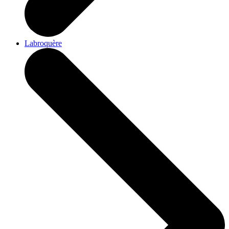
Labroquère