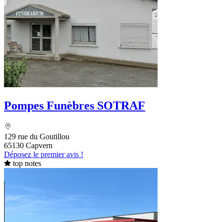
Pompes Funèbres SOTRAF
129 rue du Goutillou
65130 Capvern
Déposez le premier avis !
top notes