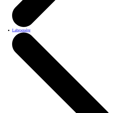
Labroquère