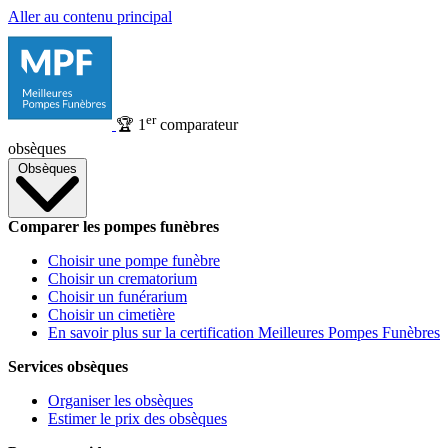
Aller au contenu principal
er
🏆
1
comparateur
obsèques
Obsèques
Comparer les pompes funèbres
Choisir une pompe funèbre
Choisir un crematorium
Choisir un funérarium
Choisir un cimetière
En savoir plus sur la certification Meilleures Pompes Funèbres
Services obsèques
Organiser les obsèques
Estimer le prix des obsèques