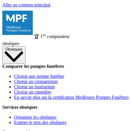
Aller au contenu principal
er
🏆
1
comparateur
obsèques
Obsèques
Comparer les pompes funèbres
Choisir une pompe funèbre
Choisir un crematorium
Choisir un funérarium
Choisir un cimetière
En savoir plus sur la certification Meilleures Pompes Funèbres
Services obsèques
Organiser les obsèques
Estimer le prix des obsèques