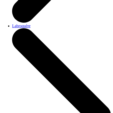
Labroquère