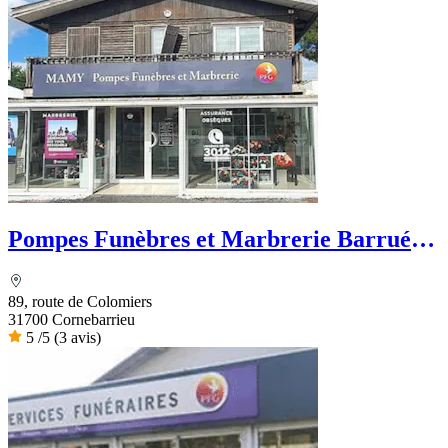
Pompes Funèbres et Marbrerie Barrué -
PFG
89, route de Colomiers
31700 Cornebarrieu
5
/5
(3 avis)