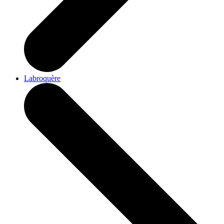
Labroquère