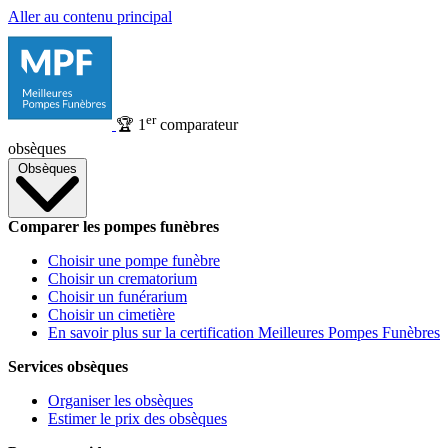
Aller au contenu principal
er
🏆
1
comparateur
obsèques
Obsèques
Comparer les pompes funèbres
Choisir une pompe funèbre
Choisir un crematorium
Choisir un funérarium
Choisir un cimetière
En savoir plus sur la certification Meilleures Pompes Funèbres
Services obsèques
Organiser les obsèques
Estimer le prix des obsèques