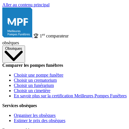
Aller au contenu principal
er
🏆
1
comparateur
obsèques
Obsèques
Comparer les pompes funèbres
Choisir une pompe funèbre
Choisir un crematorium
Choisir un funérarium
Choisir un cimetière
En savoir plus sur la certification Meilleures Pompes Funèbres
Services obsèques
Organiser les obsèques
Estimer le prix des obsèques