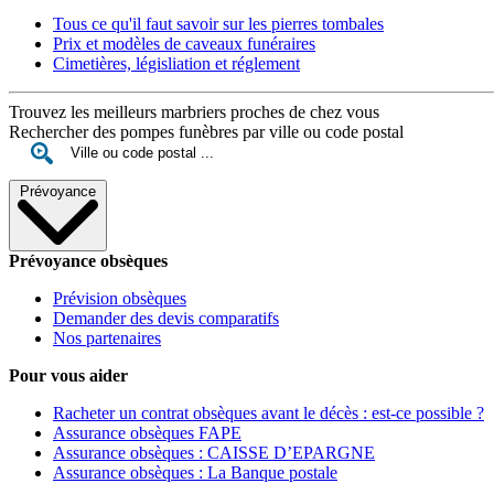
Tous ce qu'il faut savoir sur les pierres tombales
Prix et modèles de caveaux funéraires
Cimetières, législiation et réglement
Trouvez les meilleurs marbriers proches de chez vous
Rechercher des pompes funèbres par ville ou code postal
Prévoyance
Prévoyance obsèques
Prévision obsèques
Demander des devis comparatifs
Nos partenaires
Pour vous aider
Racheter un contrat obsèques avant le décès : est-ce possible ?
Assurance obsèques FAPE
Assurance obsèques : CAISSE D’EPARGNE
Assurance obsèques : La Banque postale