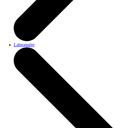
Labroquère