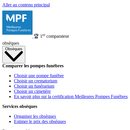
Aller au contenu principal
er
🏆
1
comparateur
obsèques
Obsèques
Comparer les pompes funèbres
Choisir une pompe funèbre
Choisir un crematorium
Choisir un funérarium
Choisir un cimetière
En savoir plus sur la certification Meilleures Pompes Funèbres
Services obsèques
Organiser les obsèques
Estimer le prix des obsèques