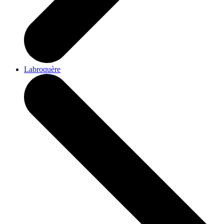
Labroquère