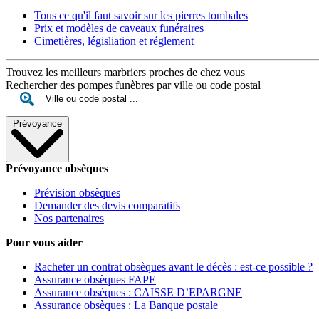
Tous ce qu'il faut savoir sur les pierres tombales
Prix et modèles de caveaux funéraires
Cimetières, législiation et réglement
Trouvez les meilleurs marbriers proches de chez vous
Rechercher des pompes funèbres par ville ou code postal
Prévoyance
Prévoyance obsèques
Prévision obsèques
Demander des devis comparatifs
Nos partenaires
Pour vous aider
Racheter un contrat obsèques avant le décès : est-ce possible ?
Assurance obsèques FAPE
Assurance obsèques : CAISSE D’EPARGNE
Assurance obsèques : La Banque postale