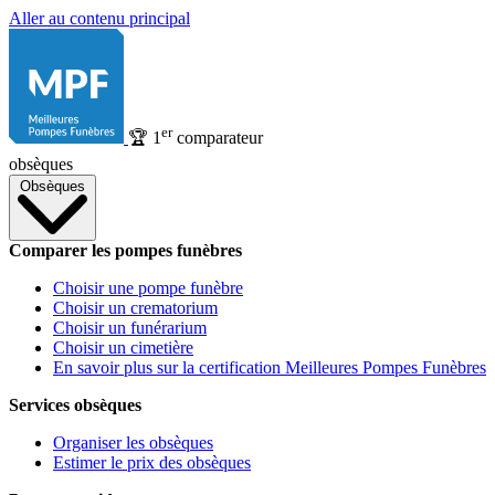
Aller au contenu principal
er
🏆
1
comparateur
obsèques
Obsèques
Comparer les pompes funèbres
Choisir une pompe funèbre
Choisir un crematorium
Choisir un funérarium
Choisir un cimetière
En savoir plus sur la certification Meilleures Pompes Funèbres
Services obsèques
Organiser les obsèques
Estimer le prix des obsèques