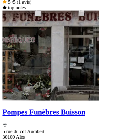
5
/5
(1 avis)
top notes
Pompes Funèbres Buisson
5 rue du cdt Audibert
30100 Alès