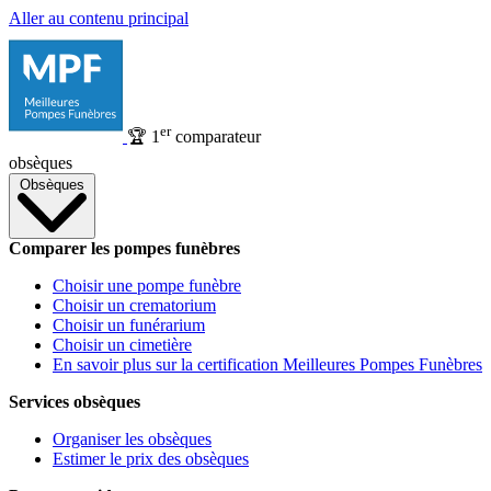
Aller au contenu principal
er
🏆
1
comparateur
obsèques
Obsèques
Comparer les pompes funèbres
Choisir une pompe funèbre
Choisir un crematorium
Choisir un funérarium
Choisir un cimetière
En savoir plus sur la certification Meilleures Pompes Funèbres
Services obsèques
Organiser les obsèques
Estimer le prix des obsèques