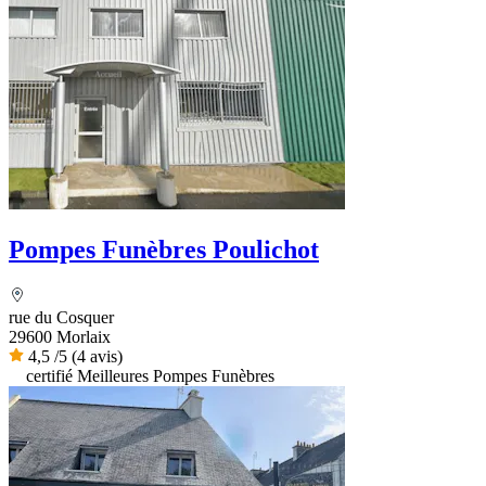
Pompes Funèbres Poulichot
rue du Cosquer
29600 Morlaix
4,5
/5
(4 avis)
certifié Meilleures Pompes Funèbres