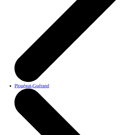
Plouégat-Guérand