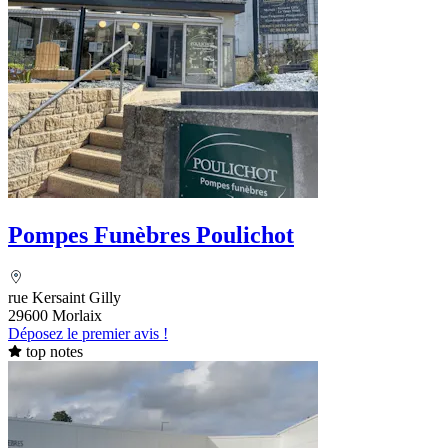
Pompes Funèbres Poulichot
rue Kersaint Gilly
29600 Morlaix
Déposez le premier avis !
top notes