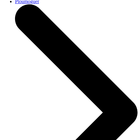
Ploumoguer