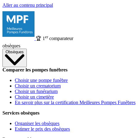
Aller au contenu principal
er
🏆
1
comparateur
obsèques
Obsèques
Comparer les pompes funèbres
Choisir une pompe funèbre
Choisir un crematorium
Choisir un funérarium
Choisir un cimetière
En savoir plus sur la certification Meilleures Pompes Funèbres
Services obsèques
Organiser les obsèques
Estimer le prix des obsèques