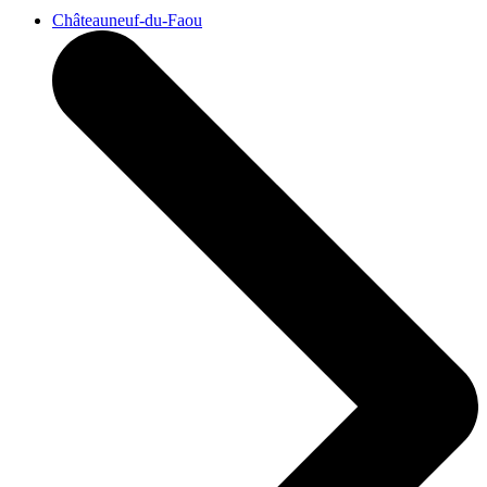
Châteauneuf-du-Faou