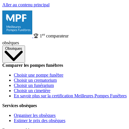
Aller au contenu principal
er
🏆
1
comparateur
obsèques
Obsèques
Comparer les pompes funèbres
Choisir une pompe funèbre
Choisir un crematorium
Choisir un funérarium
Choisir un cimetière
En savoir plus sur la certification Meilleures Pompes Funèbres
Services obsèques
Organiser les obsèques
Estimer le prix des obsèques