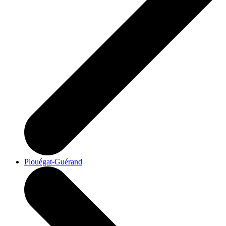
Plouégat-Guérand