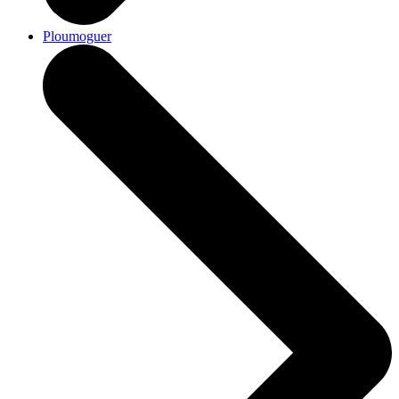
Ploumoguer