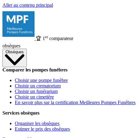
Aller au contenu principal
er
🏆
1
comparateur
obsèques
Obsèques
Comparer les pompes funèbres
Choisir une pompe funèbre
Choisir un crematorium
Choisir un funérarium
Choisir un cimetière
En savoir plus sur la certification Meilleures Pompes Funèbres
Services obsèques
Organiser les obsèques
Estimer le prix des obsèques