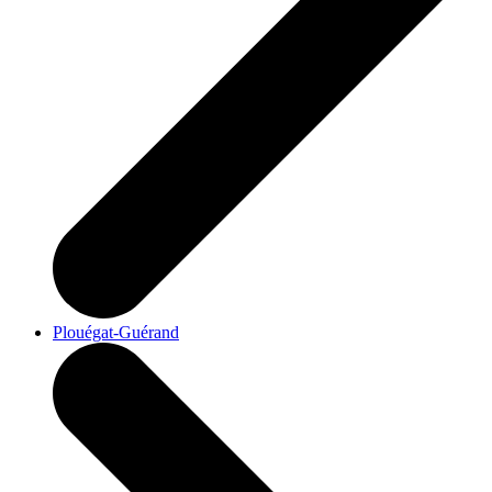
Plouégat-Guérand