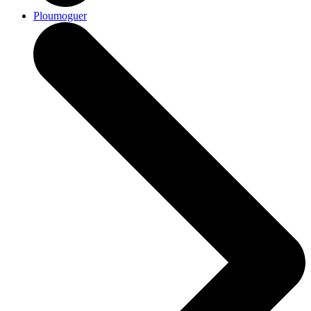
Ploumoguer