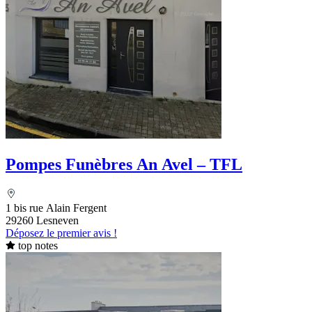
Pompes Funèbres An Avel – TFL
1 bis rue Alain Fergent
29260 Lesneven
Déposez le premier avis !
top notes