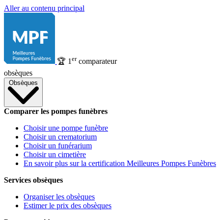
Aller au contenu principal
er
🏆
1
comparateur
obsèques
Obsèques
Comparer les pompes funèbres
Choisir une pompe funèbre
Choisir un crematorium
Choisir un funérarium
Choisir un cimetière
En savoir plus sur la certification Meilleures Pompes Funèbres
Services obsèques
Organiser les obsèques
Estimer le prix des obsèques