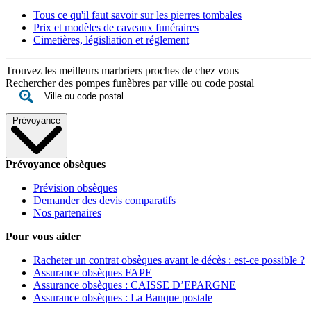
Tous ce qu'il faut savoir sur les pierres tombales
Prix et modèles de caveaux funéraires
Cimetières, législiation et réglement
Trouvez les meilleurs marbriers proches de chez vous
Rechercher des pompes funèbres par ville ou code postal
Prévoyance
Prévoyance obsèques
Prévision obsèques
Demander des devis comparatifs
Nos partenaires
Pour vous aider
Racheter un contrat obsèques avant le décès : est-ce possible ?
Assurance obsèques FAPE
Assurance obsèques : CAISSE D’EPARGNE
Assurance obsèques : La Banque postale