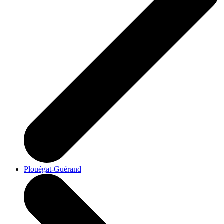
Plouégat-Guérand