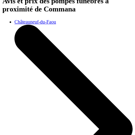
Avis et prix des
pompes funèbres
à
proximité de Commana
Châteauneuf-du-Faou