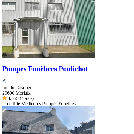
Pompes Funèbres Poulichot
rue du Cosquer
29600 Morlaix
4,5
/5
(4 avis)
certifié Meilleures Pompes Funèbres