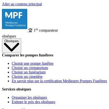
Aller au contenu principal
er
🏆
1
comparateur
obsèques
Obsèques
Comparer les pompes funèbres
Choisir une pompe funèbre
Choisir un crematorium
Choisir un funérarium
Choisir un cimetière
En savoir plus sur la certification Meilleures Pompes Funèbres
Services obsèques
Organiser les obsèques
Estimer le prix des obsèques