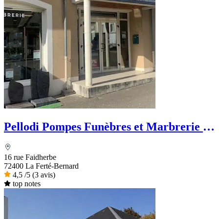
Pellodi Pompes Funèbres et Marbrerie -
PFG
16 rue Faidherbe
72400 La Ferté-Bernard
4,5
/5
(3 avis)
top notes