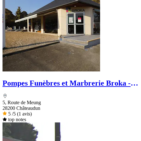
Pompes Funèbres et Marbrerie Broka -
Le Choix Funéraire
5, Route de Meung
28200 Châteaudun
5
/5
(1 avis)
top notes