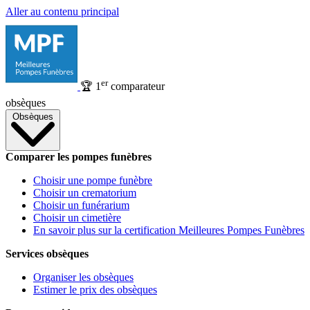
Aller au contenu principal
er
🏆
1
comparateur
obsèques
Obsèques
Comparer les pompes funèbres
Choisir une pompe funèbre
Choisir un crematorium
Choisir un funérarium
Choisir un cimetière
En savoir plus sur la certification Meilleures Pompes Funèbres
Services obsèques
Organiser les obsèques
Estimer le prix des obsèques