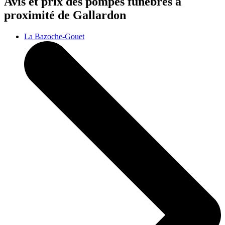
Avis et prix des
pompes funèbres
à
proximité de Gallardon
La Bazoche-Gouet