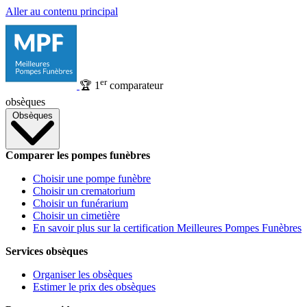
Aller au contenu principal
er
🏆
1
comparateur
obsèques
Obsèques
Comparer les pompes funèbres
Choisir une pompe funèbre
Choisir un crematorium
Choisir un funérarium
Choisir un cimetière
En savoir plus sur la certification Meilleures Pompes Funèbres
Services obsèques
Organiser les obsèques
Estimer le prix des obsèques