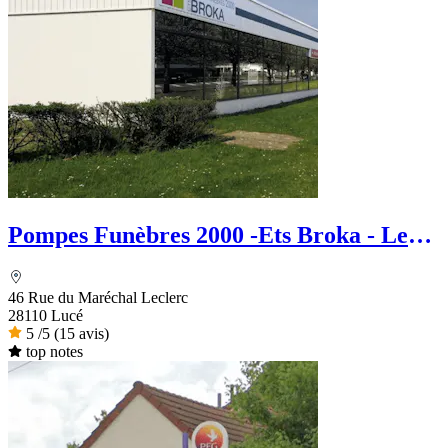
Pompes Funèbres 2000 -Ets Broka - Le
Choix Funéraire
46 Rue du Maréchal Leclerc
28110 Lucé
5
/5
(15 avis)
top notes