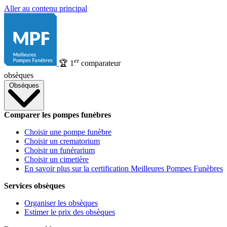
Aller au contenu principal
er
🏆
1
comparateur
obsèques
Obsèques
Comparer les pompes funèbres
Choisir une pompe funèbre
Choisir un crematorium
Choisir un funérarium
Choisir un cimetière
En savoir plus sur la certification Meilleures Pompes Funèbres
Services obsèques
Organiser les obsèques
Estimer le prix des obsèques