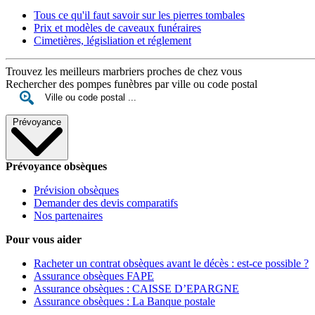
Tous ce qu'il faut savoir sur les pierres tombales
Prix et modèles de caveaux funéraires
Cimetières, législiation et réglement
Trouvez les meilleurs marbriers proches de chez vous
Rechercher des pompes funèbres par ville ou code postal
Prévoyance
Prévoyance obsèques
Prévision obsèques
Demander des devis comparatifs
Nos partenaires
Pour vous aider
Racheter un contrat obsèques avant le décès : est-ce possible ?
Assurance obsèques FAPE
Assurance obsèques : CAISSE D’EPARGNE
Assurance obsèques : La Banque postale