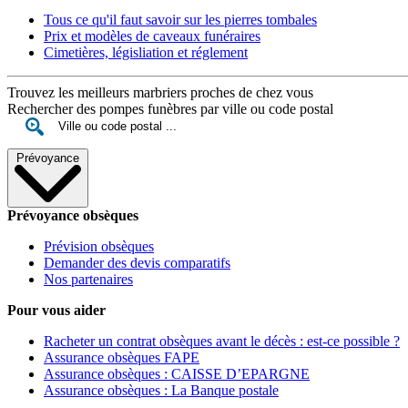
Tous ce qu'il faut savoir sur les pierres tombales
Prix et modèles de caveaux funéraires
Cimetières, législiation et réglement
Trouvez les meilleurs marbriers proches de chez vous
Rechercher des pompes funèbres par ville ou code postal
Prévoyance
Prévoyance obsèques
Prévision obsèques
Demander des devis comparatifs
Nos partenaires
Pour vous aider
Racheter un contrat obsèques avant le décès : est-ce possible ?
Assurance obsèques FAPE
Assurance obsèques : CAISSE D’EPARGNE
Assurance obsèques : La Banque postale