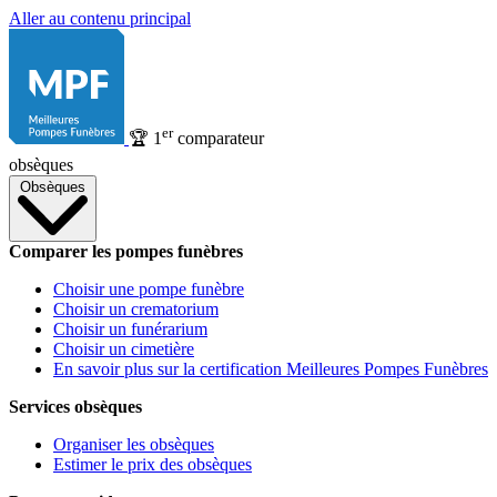
Aller au contenu principal
er
🏆
1
comparateur
obsèques
Obsèques
Comparer les pompes funèbres
Choisir une pompe funèbre
Choisir un crematorium
Choisir un funérarium
Choisir un cimetière
En savoir plus sur la certification Meilleures Pompes Funèbres
Services obsèques
Organiser les obsèques
Estimer le prix des obsèques