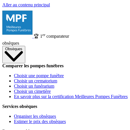
Aller au contenu principal
er
🏆
1
comparateur
obsèques
Obsèques
Comparer les pompes funèbres
Choisir une pompe funèbre
Choisir un crematorium
Choisir un funérarium
Choisir un cimetière
En savoir plus sur la certification Meilleures Pompes Funèbres
Services obsèques
Organiser les obsèques
Estimer le prix des obsèques