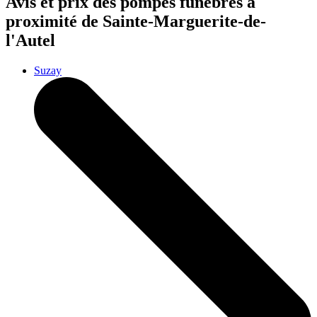
Avis et prix des
pompes funèbres
à
proximité de Sainte-Marguerite-de-
l'Autel
Suzay