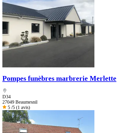
Pompes funèbres marbrerie Merlette
D34
27049 Beaumesnil
5
/5
(1 avis)