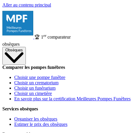
Aller au contenu principal
er
🏆
1
comparateur
obsèques
Obsèques
Comparer les pompes funèbres
Choisir une pompe funèbre
Choisir un crematorium
Choisir un funérarium
Choisir un cimetière
En savoir plus sur la certification Meilleures Pompes Funèbres
Services obsèques
Organiser les obsèques
Estimer le prix des obsèques