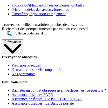
Tous ce qu'il faut savoir sur les pierres tombales
Prix et modèles de caveaux funéraires
Cimetières, législiation et réglement
Trouvez les meilleurs marbriers proches de chez vous
Rechercher des pompes funèbres par ville ou code postal
Prévoyance
Prévoyance obsèques
Prévision obsèques
Demander des devis comparatifs
Nos partenaires
Pour vous aider
Racheter un contrat obsèques avant le décès : est-ce possible ?
Assurance obsèques FAPE
Assurance obsèques : CAISSE D’EPARGNE
Assurance obsèques : La Banque postale