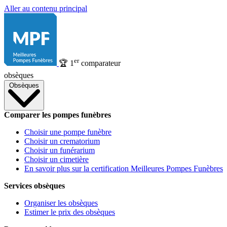
Aller au contenu principal
er
🏆
1
comparateur
obsèques
Obsèques
Comparer les pompes funèbres
Choisir une pompe funèbre
Choisir un crematorium
Choisir un funérarium
Choisir un cimetière
En savoir plus sur la certification Meilleures Pompes Funèbres
Services obsèques
Organiser les obsèques
Estimer le prix des obsèques