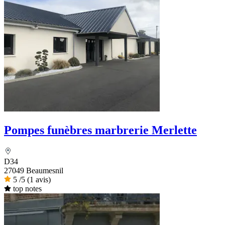
Pompes funèbres marbrerie Merlette
D34
27049 Beaumesnil
5
/5
(1 avis)
top notes