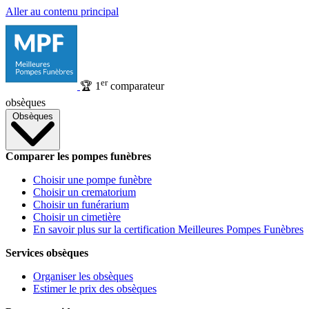
Aller au contenu principal
er
🏆
1
comparateur
obsèques
Obsèques
Comparer les pompes funèbres
Choisir une pompe funèbre
Choisir un crematorium
Choisir un funérarium
Choisir un cimetière
En savoir plus sur la certification Meilleures Pompes Funèbres
Services obsèques
Organiser les obsèques
Estimer le prix des obsèques