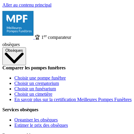
Aller au contenu principal
er
🏆
1
comparateur
obsèques
Obsèques
Comparer les pompes funèbres
Choisir une pompe funèbre
Choisir un crematorium
Choisir un funérarium
Choisir un cimetière
En savoir plus sur la certification Meilleures Pompes Funèbres
Services obsèques
Organiser les obsèques
Estimer le prix des obsèques