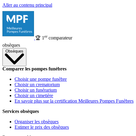
Aller au contenu principal
er
🏆
1
comparateur
obsèques
Obsèques
Comparer les pompes funèbres
Choisir une pompe funèbre
Choisir un crematorium
Choisir un funérarium
Choisir un cimetière
En savoir plus sur la certification Meilleures Pompes Funèbres
Services obsèques
Organiser les obsèques
Estimer le prix des obsèques