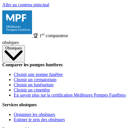
Aller au contenu principal
er
🏆
1
comparateur
obsèques
Obsèques
Comparer les pompes funèbres
Choisir une pompe funèbre
Choisir un crematorium
Choisir un funérarium
Choisir un cimetière
En savoir plus sur la certification Meilleures Pompes Funèbres
Services obsèques
Organiser les obsèques
Estimer le prix des obsèques