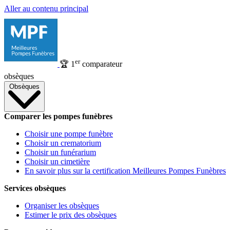
Aller au contenu principal
er
🏆
1
comparateur
obsèques
Obsèques
Comparer les pompes funèbres
Choisir une pompe funèbre
Choisir un crematorium
Choisir un funérarium
Choisir un cimetière
En savoir plus sur la certification Meilleures Pompes Funèbres
Services obsèques
Organiser les obsèques
Estimer le prix des obsèques