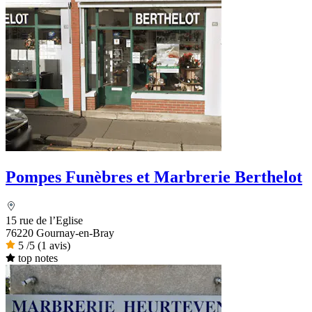
Pompes Funèbres et Marbrerie Berthelot
15 rue de l’Eglise
76220 Gournay-en-Bray
5
/5
(1 avis)
top notes