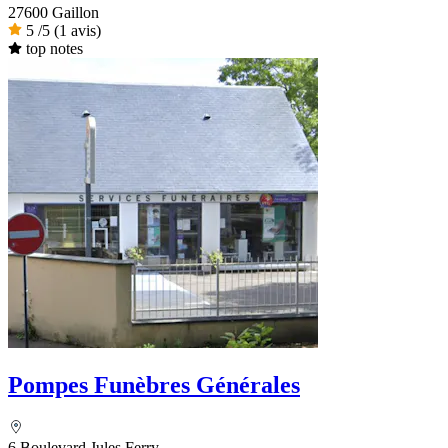
27600 Gaillon
5
/5
(1 avis)
top notes
Pompes Funèbres Générales
6 Boulevard Jules Ferry