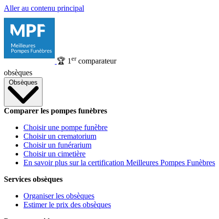
Aller au contenu principal
er
🏆
1
comparateur
obsèques
Obsèques
Comparer les pompes funèbres
Choisir une pompe funèbre
Choisir un crematorium
Choisir un funérarium
Choisir un cimetière
En savoir plus sur la certification Meilleures Pompes Funèbres
Services obsèques
Organiser les obsèques
Estimer le prix des obsèques