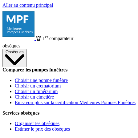
Aller au contenu principal
er
🏆
1
comparateur
obsèques
Obsèques
Comparer les pompes funèbres
Choisir une pompe funèbre
Choisir un crematorium
Choisir un funérarium
Choisir un cimetière
En savoir plus sur la certification Meilleures Pompes Funèbres
Services obsèques
Organiser les obsèques
Estimer le prix des obsèques