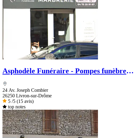
Asphodèle Funéraire - Pompes funèbres
et Marbrerie
24 Av. Joseph Combier
26250 Livron-sur-Drôme
5
/5
(15 avis)
top notes