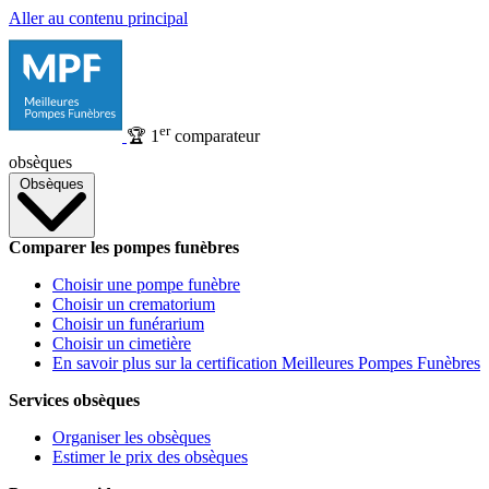
Aller au contenu principal
er
🏆
1
comparateur
obsèques
Obsèques
Comparer les pompes funèbres
Choisir une pompe funèbre
Choisir un crematorium
Choisir un funérarium
Choisir un cimetière
En savoir plus sur la certification Meilleures Pompes Funèbres
Services obsèques
Organiser les obsèques
Estimer le prix des obsèques