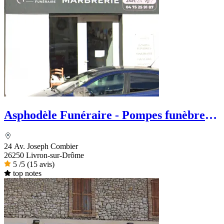
Asphodèle Funéraire - Pompes funèbres
et Marbrerie
24 Av. Joseph Combier
26250 Livron-sur-Drôme
5
/5
(15 avis)
top notes