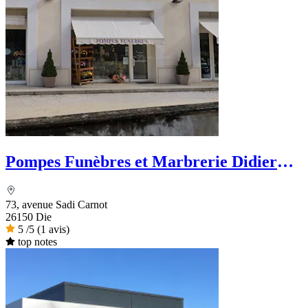
Pompes Funèbres et Marbrerie Didier
Bouillanne
73, avenue Sadi Carnot
26150 Die
5
/5
(1 avis)
top notes