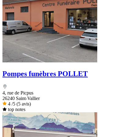
Pompes funèbres POLLET
4, rue de Picpus
26240 Saint-Vallier
4
/5
(5 avis)
top notes