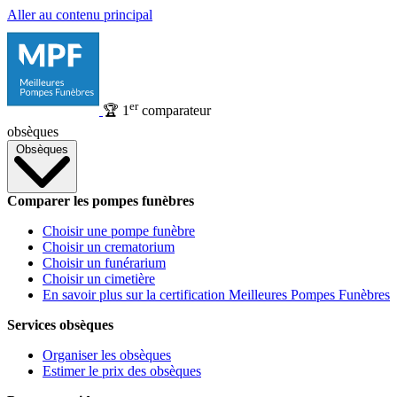
Aller au contenu principal
er
🏆
1
comparateur
obsèques
Obsèques
Comparer les pompes funèbres
Choisir une pompe funèbre
Choisir un crematorium
Choisir un funérarium
Choisir un cimetière
En savoir plus sur la certification Meilleures Pompes Funèbres
Services obsèques
Organiser les obsèques
Estimer le prix des obsèques