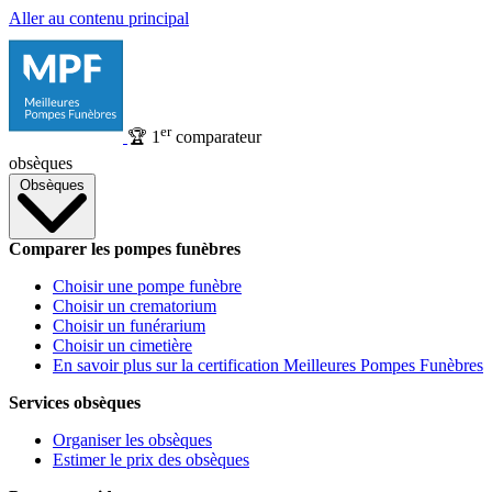
Aller au contenu principal
er
🏆
1
comparateur
obsèques
Obsèques
Comparer les pompes funèbres
Choisir une pompe funèbre
Choisir un crematorium
Choisir un funérarium
Choisir un cimetière
En savoir plus sur la certification Meilleures Pompes Funèbres
Services obsèques
Organiser les obsèques
Estimer le prix des obsèques