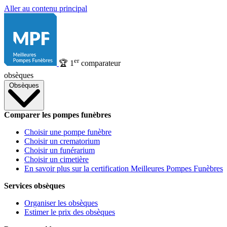
Aller au contenu principal
er
🏆
1
comparateur
obsèques
Obsèques
Comparer les pompes funèbres
Choisir une pompe funèbre
Choisir un crematorium
Choisir un funérarium
Choisir un cimetière
En savoir plus sur la certification Meilleures Pompes Funèbres
Services obsèques
Organiser les obsèques
Estimer le prix des obsèques