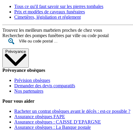
Tous ce qu'il faut savoir sur les pierres tombales
Prix et modèles de caveaux funéraires
Cimetières, législiation et réglement
Trouvez les meilleurs marbriers proches de chez vous
Rechercher des pompes funèbres par ville ou code postal
Prévoyance
Prévoyance obsèques
Prévision obsèques
Demander des devis comparatifs
Nos partenaires
Pour vous aider
Racheter un contrat obsèques avant le décès : est-ce possible ?
Assurance obsèques FAPE
Assurance obsèques : CAISSE D’EPARGNE
Assurance obsèques : La Banque postale