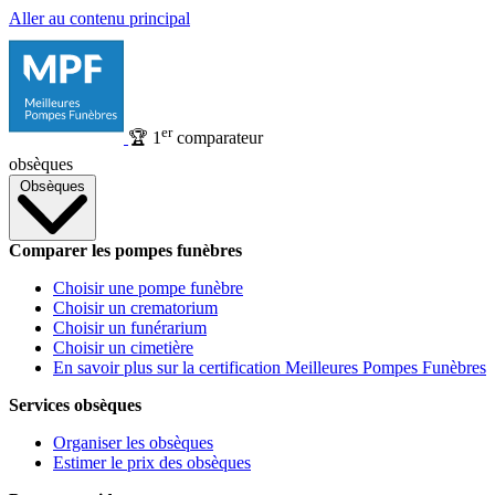
Aller au contenu principal
er
🏆
1
comparateur
obsèques
Obsèques
Comparer les pompes funèbres
Choisir une pompe funèbre
Choisir un crematorium
Choisir un funérarium
Choisir un cimetière
En savoir plus sur la certification Meilleures Pompes Funèbres
Services obsèques
Organiser les obsèques
Estimer le prix des obsèques