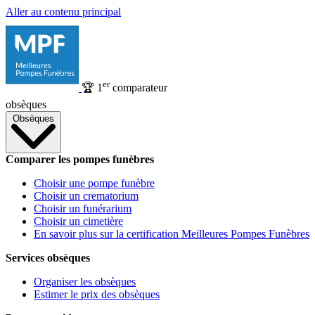
Aller au contenu principal
er
🏆
1
comparateur
obsèques
Obsèques
Comparer les pompes funèbres
Choisir une pompe funèbre
Choisir un crematorium
Choisir un funérarium
Choisir un cimetière
En savoir plus sur la certification Meilleures Pompes Funèbres
Services obsèques
Organiser les obsèques
Estimer le prix des obsèques