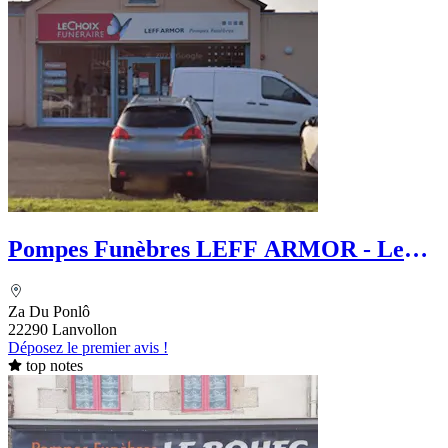
Pompes Funèbres LEFF ARMOR - Le
Choix Funéraire
Za Du Ponlô
22290 Lanvollon
Déposez le premier avis !
top notes