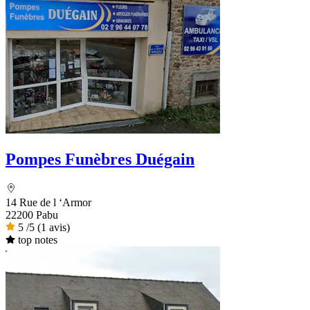
Pompes Funèbres Duégain
14 Rue de l ‘Armor
22200 Pabu
5
/5
(1 avis)
top notes