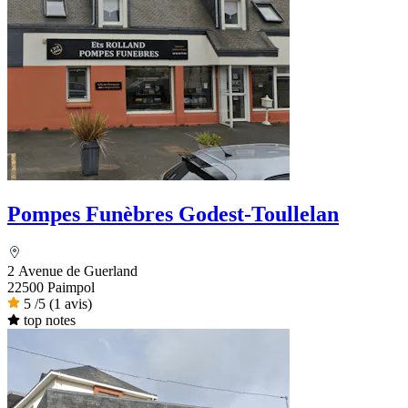
Pompes Funèbres Godest-Toullelan
2 Avenue de Guerland
22500 Paimpol
5
/5
(1 avis)
top notes