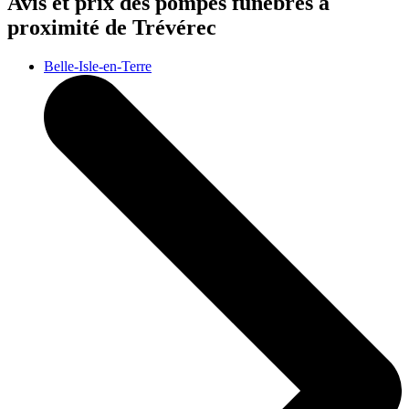
Avis et prix des
pompes funèbres
à
proximité de Trévérec
Belle-Isle-en-Terre