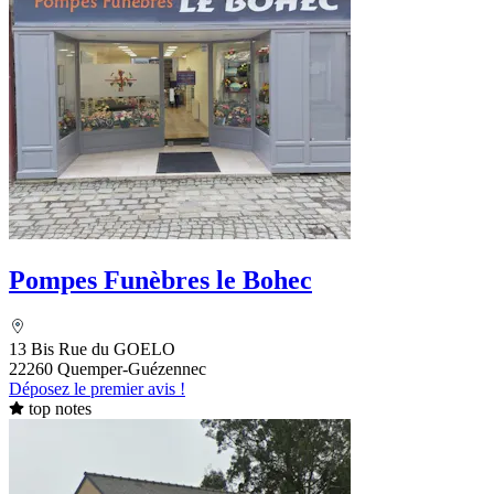
Pompes Funèbres le Bohec
13 Bis Rue du GOELO
22260 Quemper-Guézennec
Déposez le premier avis !
top notes