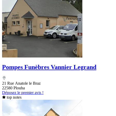
Pompes Funèbres Vannier Legrand
21 Rue Anatole le Braz
22580 Plouha
Déposez le premier avis !
top notes