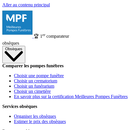
Aller au contenu principal
er
🏆
1
comparateur
obsèques
Obsèques
Comparer les pompes funèbres
Choisir une pompe funèbre
Choisir un crematorium
Choisir un funérarium
Choisir un cimetière
En savoir plus sur la certification Meilleures Pompes Funèbres
Services obsèques
Organiser les obsèques
Estimer le prix des obsèques