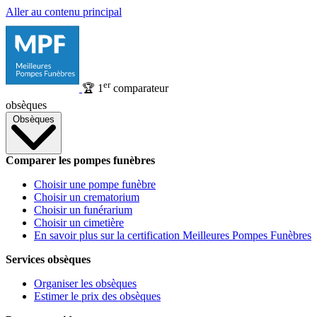
Aller au contenu principal
er
🏆
1
comparateur
obsèques
Obsèques
Comparer les pompes funèbres
Choisir une pompe funèbre
Choisir un crematorium
Choisir un funérarium
Choisir un cimetière
En savoir plus sur la certification Meilleures Pompes Funèbres
Services obsèques
Organiser les obsèques
Estimer le prix des obsèques