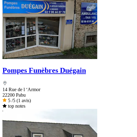
Pompes Funèbres Duégain
14 Rue de l ‘Armor
22200 Pabu
5
/5
(1 avis)
top notes