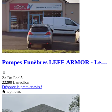
Pompes Funèbres LEFF ARMOR - Le
Choix Funéraire
Za Du Ponlô
22290 Lanvollon
Déposez le premier avis !
top notes