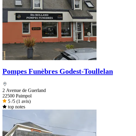
Pompes Funèbres Godest-Toullelan
2 Avenue de Guerland
22500 Paimpol
5
/5
(1 avis)
top notes