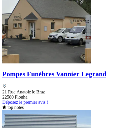
Pompes Funèbres Vannier Legrand
21 Rue Anatole le Braz
22580 Plouha
Déposez le premier avis !
top notes