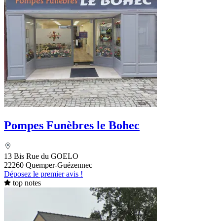
Pompes Funèbres le Bohec
13 Bis Rue du GOELO
22260 Quemper-Guézennec
Déposez le premier avis !
top notes