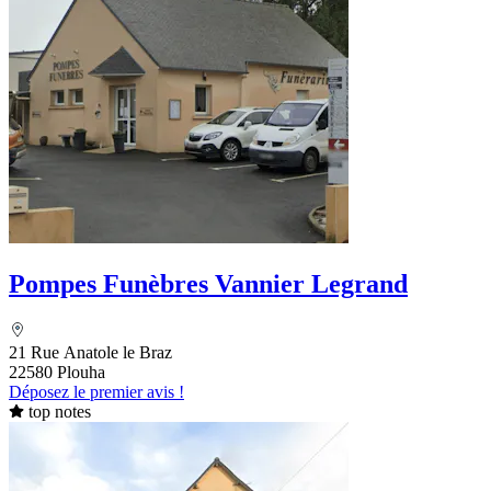
Pompes Funèbres Vannier Legrand
21 Rue Anatole le Braz
22580 Plouha
Déposez le premier avis !
top notes