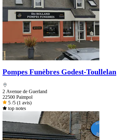
Pompes Funèbres Godest-Toullelan
2 Avenue de Guerland
22500 Paimpol
5
/5
(1 avis)
top notes