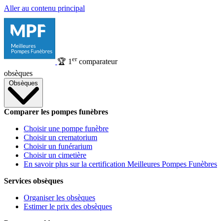
Aller au contenu principal
er
🏆
1
comparateur
obsèques
Obsèques
Comparer les pompes funèbres
Choisir une pompe funèbre
Choisir un crematorium
Choisir un funérarium
Choisir un cimetière
En savoir plus sur la certification Meilleures Pompes Funèbres
Services obsèques
Organiser les obsèques
Estimer le prix des obsèques