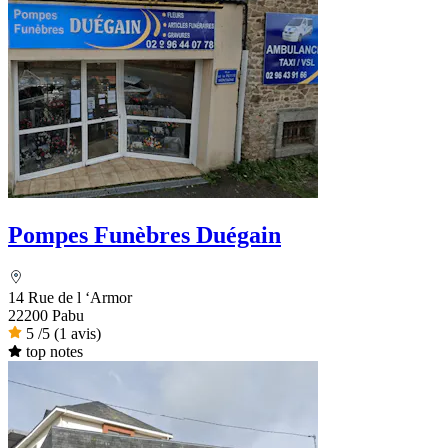
Pompes Funèbres Duégain
14 Rue de l ‘Armor
22200 Pabu
5
/5
(1 avis)
top notes