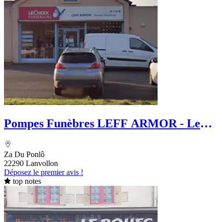
Pompes Funèbres LEFF ARMOR - Le
Choix Funéraire
Za Du Ponlô
22290 Lanvollon
Déposez le premier avis !
top notes