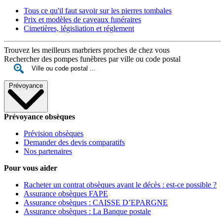
Tous ce qu'il faut savoir sur les pierres tombales
Prix et modèles de caveaux funéraires
Cimetières, législiation et réglement
Trouvez les meilleurs marbriers proches de chez vous
Rechercher des pompes funèbres par ville ou code postal
Prévoyance
Prévoyance obsèques
Prévision obsèques
Demander des devis comparatifs
Nos partenaires
Pour vous aider
Racheter un contrat obsèques avant le décès : est-ce possible ?
Assurance obsèques FAPE
Assurance obsèques : CAISSE D’EPARGNE
Assurance obsèques : La Banque postale