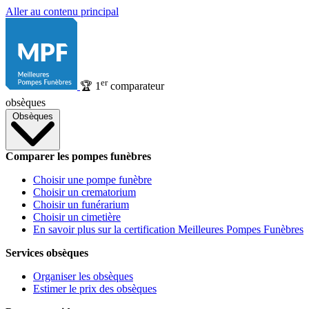
Aller au contenu principal
er
🏆
1
comparateur
obsèques
Obsèques
Comparer les pompes funèbres
Choisir une pompe funèbre
Choisir un crematorium
Choisir un funérarium
Choisir un cimetière
En savoir plus sur la certification Meilleures Pompes Funèbres
Services obsèques
Organiser les obsèques
Estimer le prix des obsèques